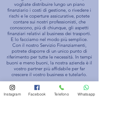
vogliate distribuire lungo un piano
finanziario i costi di gestione, o rivedere i
rischi e le coperture assicurative, potete
contare sui nostri professionisti, che
conoscono, più di chiunque, gli aspetti
finanziari relativi al business dei trasporti.
E lo facciamo nel modo più semplice.
Con il nostro Servizio Finanziamenti,
potrete disporre di un unico punto di
riferimento per tutte le necessità. In tempi
buoni e meno buoni, la nostra azienda è il
vostro partner più affidabile per far
crescere il vostro business e tutelarlo.
Instagram
Facebook
Telefono
Whatsapp
Vieni a trovarci