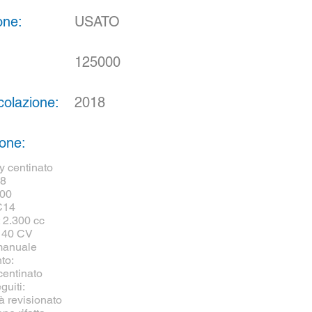
one:
USATO
125000
colazione:
2018
ione:
y centinato
18
000
C14
: 2.300 cc
140 CV
manuale
to:
entinato
guiti:
à revisionato