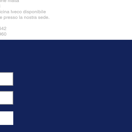
ne rifatta
i
ficina Iveco disponibile
e presso la nostra sede.
642
960