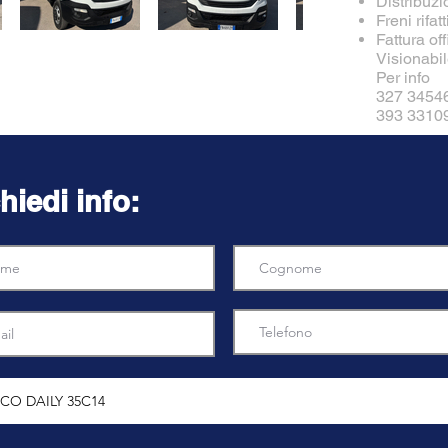
Distribuzio
Freni rifatt
Fattura of
Visionabil
Per info
327 3454
393 3310
hiedi info: