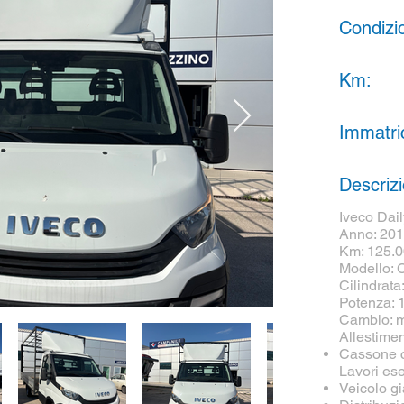
Condizi
Km:
Immatri
Descriz
Iveco Dail
Anno: 20
Km: 125.
Modello: 
Cilindrata
Potenza: 
Cambio: 
Allestimen
Cassone c
Lavori ese
Veicolo gi