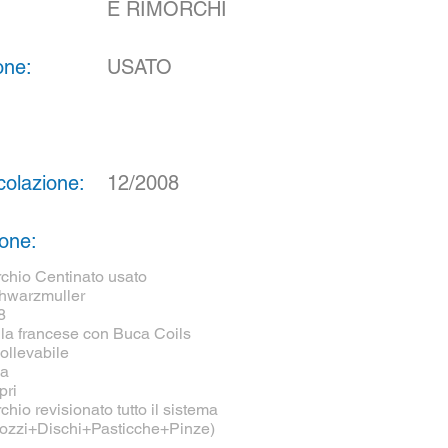
E RIMORCHI
one:
USATO
colazione:
12/2008
ione:
chio Centinato usato
hwarzmuller
8
lla francese con Buca Coils
ollevabile
sa
pri
hio revisionato tutto il sistema
Mozzi+Dischi+Pasticche+Pinze)