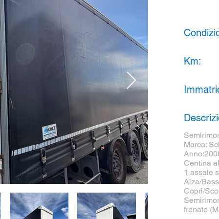
Condizi
Km:
Immatri
Descriz
Semirimor
Marca: Sc
Anno:200
Centina a
1 assale s
Alza/Bas
Copri/Sco
Semirimorc
frenate (